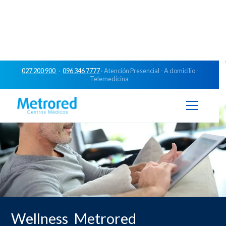
027 200 900
·
096 346 7777
· Atención Presencial - A domicilio -
Telemedicina
Wellness Metrored