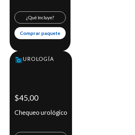
Comprar paquete
X
¿Qué incluye?
Comprar paquete
UROLOGÍA
Chequeo urológico
$45,00
Incluye
Consulta médica con un urólogo
$45,00
Examen de laboratorio
Eco prostático
Chequeo urológico
Comprar paquete
X