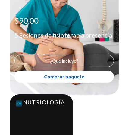
Comprar paquete
X
$90,00
5 Sesiones de fisioterapia presencial
¿Qué incluye?
Comprar paquete
NUTRIOLOGÍA
Control nutricional
$65,00
Incluye