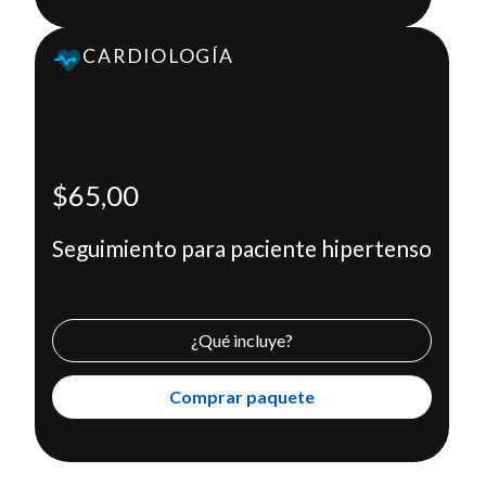
CARDIOLOGÍA
Seguimiento para paciente hipertenso
$65,00
Incluye
Cita médica con un cardiólogo
$65,00
Examen de laboratorio
Electrocardiograma
Seguimiento para paciente hipertenso
Comprar paquete
X
¿Qué incluye?
Comprar paquete