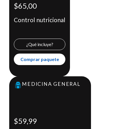
Consulta médica con un nutricionista
$65,00
Examen de laboratorio
Evaluación músculo esquelética
Control nutricional
Comprar paquete
X
¿Qué incluye?
Comprar paquete
MEDICINA GENERAL
Chequeo Escolar Completo
$59,99
Incluye
Certificados
$59,99
Citas Médicas