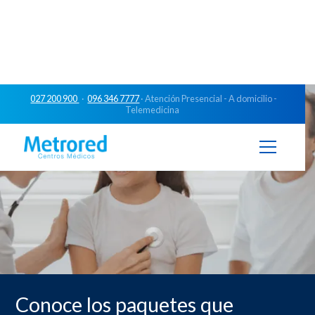
027 200 900
·
096 346 7777
· Atención Presencial - A domicilio -
Telemedicina
Conoce los paquetes que