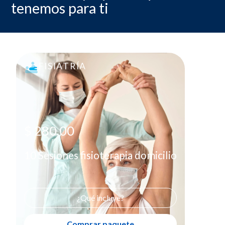
tenemos para ti
FISIATRÍA
10 Sesiones fisioterapia domicilio
$ 280,00
Comprar paquete
X
$ 280,00
10 Sesiones fisioterapia domicilio
¿Qué incluye?
Comprar paquete