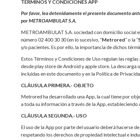
TÉRMINOS Y CONDICIONES APP
Por favor, lea detenidamente el presente documento antes
por METROAMBULAT S.A.
METROAMBULAT S.A. sociedad con domicilio social en Ec
número 02 400 30 30 (en lo sucesivo, “
Metrored
” o la “
y/o pacientes. Es por ello, la importancia de dichos térm
Estos Términos y Condiciones de Uso regulan las reglas a 
desde play store de Android y apple store. La descarga o
incluidas en este documento y en la Política de Privacid
CLÁUSULA PRIMERA.- OBJETO
Metrored ha desarrollado una App, la cual tiene por obje
a toda su información a través de la App, estableciendo 
CLÁUSULA SEGUNDA.- USO
El uso de la App por parte del usuario deberá hacerse de
respetando los derechos de propiedad intelectual e indus