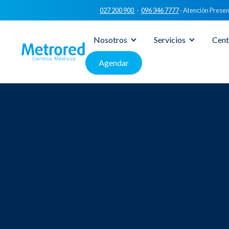
027 200 900
·
096 346 7777
· Atención Presen
Nosotros
Servicios
Cent
Agendar