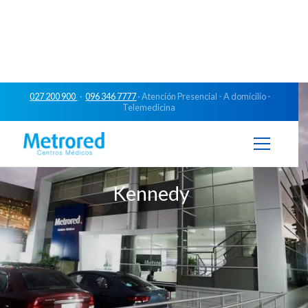
027 200 900
·
096 346 7777
· Atención Presencial - A domicilio -
Telemedicina
Kennedy