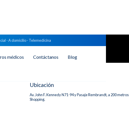
cial - A domicilio - Telemedicina
El Condado
ros médicos
Contáctanos
Blog
Ubicación
Av. John F. Kennedy N71-94 y Pasaje Rembrandt, a 200 metro
Shopping.