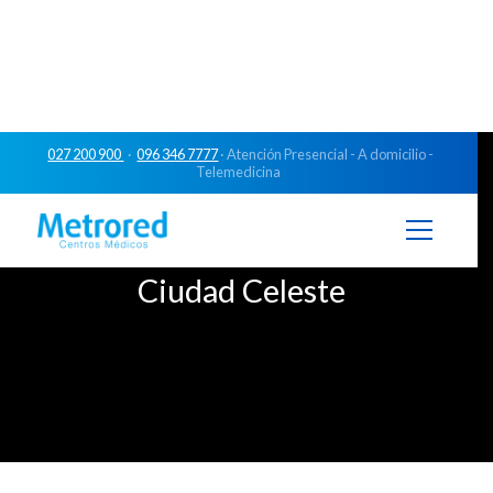
027 200 900
·
096 346 7777
· Atención Presencial - A domicilio -
Telemedicina
Ciudad Celeste