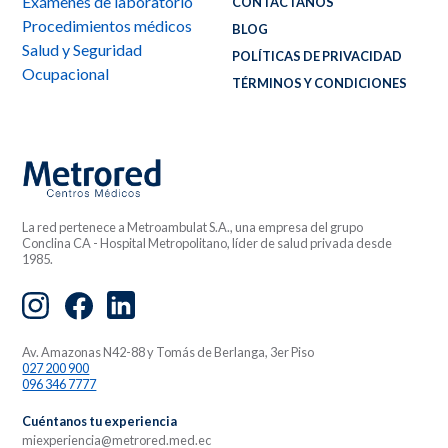
Exámenes de laboratorio
CONTÁCTANOS
Procedimientos médicos
BLOG
Salud y Seguridad
POLÍTICAS DE PRIVACIDAD
Ocupacional
TÉRMINOS Y CONDICIONES
La red pertenece a Metroambulat S.A., una empresa del grupo
Conclina CA - Hospital Metropolitano, líder de salud privada desde
1985.
Av. Amazonas N42-88 y Tomás de Berlanga, 3er Piso
027 200 900
096 346 7777
Cuéntanos tu experiencia
miexperiencia@metrored.med.ec