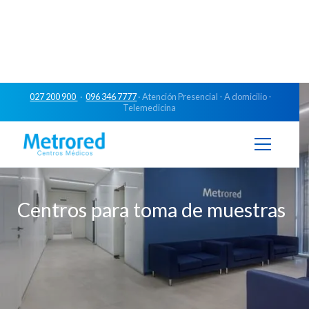
027 200 900
·
096 346 7777
· Atención Presencial - A domicilio -
Telemedicina
Centros para toma de muestras